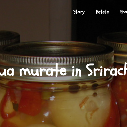
Story
Retete
Pr
ua murate in Srirac