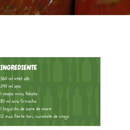
INGREDIENTE
360 ml otet alb
240 ml apa
1 ceapa mica, feliata
80 ml sos Sriracha
1 lingurita de sare de mare
12 oua fierte tari, curatate de coaja