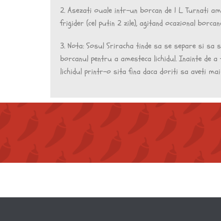
2. Asezati ouale intr-un borcan de 1 L. Turnati ame
frigider (cel putin 2 zile), agitand ocazional borcanu
3. Nota: Sosul Sriracha tinde sa se separe si sa 
borcanul pentru a amesteca lichidul. Inainte de 
lichidul printr-o sita fina daca doriti sa aveti ma