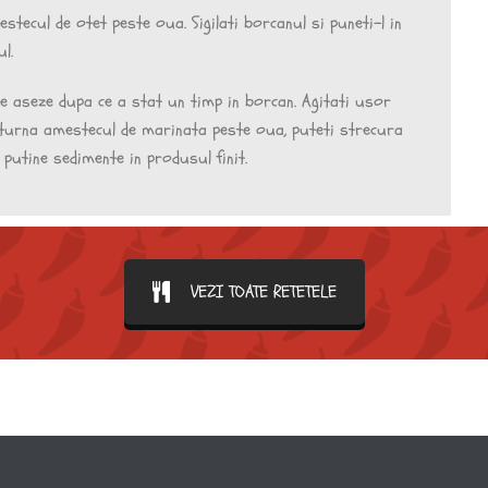
stecul de otet peste oua. Sigilati borcanul si puneti-l in
l.
se aseze dupa ce a stat un timp in borcan. Agitati usor
a turna amestecul de marinata peste oua, puteti strecura
i putine sedimente in produsul finit.
VEZI TOATE RETETELE