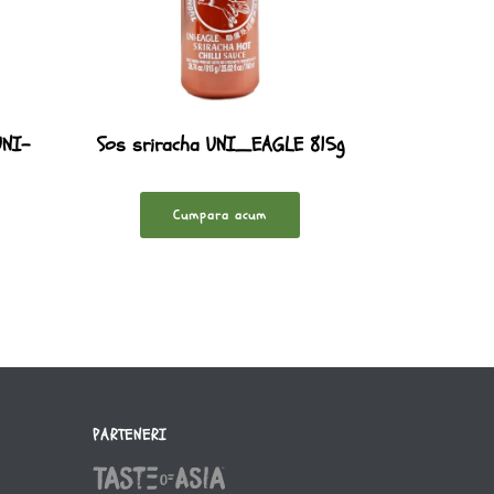
UNI-
Sos sriracha UNI_EAGLE 815g
Cumpara acum
PARTENERI