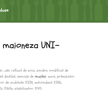
oduse
a maioneza UNI-
ăr, ulei rafinat de soia, amidon modificat de
țet distilat, semințe de
muștar
, sare, potențiator
or de aciditate: E330, antioxidant: E306,
c, E160a, stabilizator: E415.