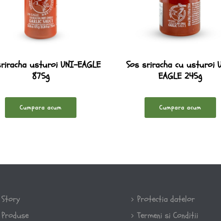
sriracha usturoi UNI-EAGLE
Sos sriracha cu usturoi 
875g
EAGLE 245g
Cumpara acum
Cumpara acum
Story
Protectia datelor
Produse
Termeni si Conditii