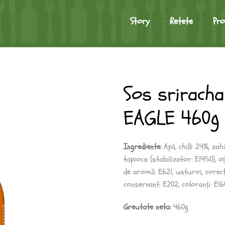
Story
Retete
Pr
Sos srirach
EAGLE 460g
Ingrediente:
Apă, chilli 24%, zah
tapioca (stabilizator: E1450), o
de aromă: E621, usturoi, corect
conservant: E202, coloranți: E160
Greutate neta:
460g